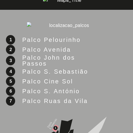
Palco Pelourinho
1
Palco Avenida
2
Palco John dos
3
Passos
Palco S. Sebastião
4
Palco Cine Sol
5
Palco S. António
6
Palco Ruas da Vila
7